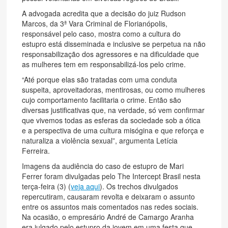
A advogada acredita que a decisão do juiz Rudson
Marcos, da 3ª Vara Criminal de Florianópolis,
responsável pelo caso, mostra como a cultura do
estupro está disseminada e inclusive se perpetua na não
responsabilização dos agressores e na dificuldade que
as mulheres tem em responsabilizá-los pelo crime.
“Até porque elas são tratadas com uma conduta
suspeita, aproveitadoras, mentirosas, ou como mulheres
cujo comportamento facilitaria o crime. Então são
diversas justificativas que, na verdade, só vem confirmar
que vivemos todas as esferas da sociedade sob a ótica
e a perspectiva de uma cultura misógina e que reforça e
naturaliza a violência sexual”, argumenta Letícia
Ferreira.
Imagens da audiência do caso de estupro de Mari
Ferrer foram divulgadas pelo The Intercept Brasil nesta
terça-feira (3) (
veja aqui
). Os trechos divulgados
repercutiram, causaram revolta e deixaram o assunto
entre os assuntos mais comentados nas redes sociais.
Na ocasião, o empresário André de Camargo Aranha
era julgado pelo estupro da jovem em uma festa que