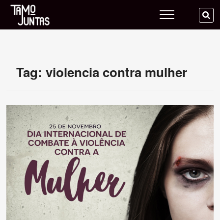
Skip
Tamo Juntas
to
SE
content
…
Tag:
violencia contra mulher