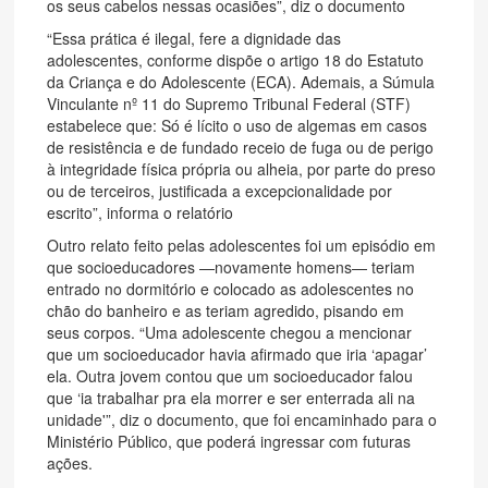
os seus cabelos nessas ocasiões”, diz o documento
“Essa prática é ilegal, fere a dignidade das
adolescentes, conforme dispõe o artigo 18 do Estatuto
da Criança e do Adolescente (ECA). Ademais, a Súmula
Vinculante nº 11 do Supremo Tribunal Federal (STF)
estabelece que: Só é lícito o uso de algemas em casos
de resistência e de fundado receio de fuga ou de perigo
à integridade física própria ou alheia, por parte do preso
ou de terceiros, justificada a excepcionalidade por
escrito”, informa o relatório
Outro relato feito pelas adolescentes foi um episódio em
que socioeducadores —novamente homens— teriam
entrado no dormitório e colocado as adolescentes no
chão do banheiro e as teriam agredido, pisando em
seus corpos. “Uma adolescente chegou a mencionar
que um socioeducador havia afirmado que iria ‘apagar’
ela. Outra jovem contou que um socioeducador falou
que ‘ia trabalhar pra ela morrer e ser enterrada ali na
unidade'”, diz o documento, que foi encaminhado para o
Ministério Público, que poderá ingressar com futuras
ações.