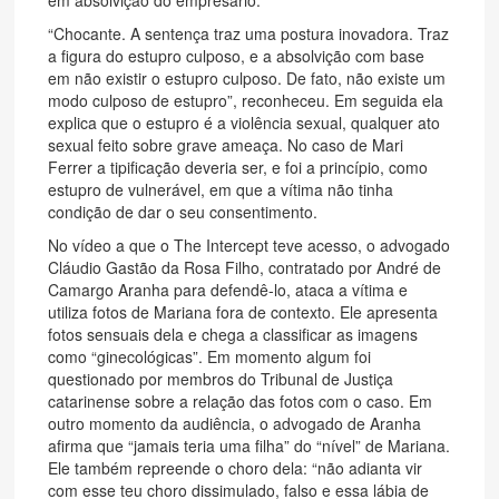
“Chocante. A sentença traz uma postura inovadora. Traz
a figura do estupro culposo, e a absolvição com base
em não existir o estupro culposo. De fato, não existe um
modo culposo de estupro”, reconheceu. Em seguida ela
explica que o estupro é a violência sexual, qualquer ato
sexual feito sobre grave ameaça. No caso de Mari
Ferrer a tipificação deveria ser, e foi a princípio, como
estupro de vulnerável, em que a vítima não tinha
condição de dar o seu consentimento.
No vídeo a que o The Intercept teve acesso, o advogado
Cláudio Gastão da Rosa Filho, contratado por André de
Camargo Aranha para defendê-lo, ataca a vítima e
utiliza fotos de Mariana fora de contexto. Ele apresenta
fotos sensuais dela e chega a classificar as imagens
como “ginecológicas”. Em momento algum foi
questionado por membros do Tribunal de Justiça
catarinense sobre a relação das fotos com o caso. Em
outro momento da audiência, o advogado de Aranha
afirma que “jamais teria uma filha” do “nível” de Mariana.
Ele também repreende o choro dela: “não adianta vir
com esse teu choro dissimulado, falso e essa lábia de