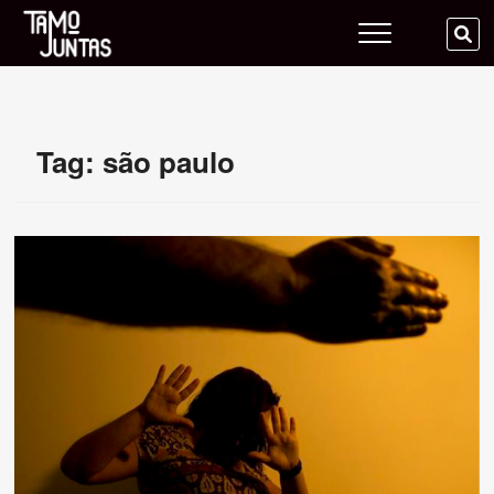
Skip
Tamo Juntas
to
SE
content
…
Tag:
são paulo