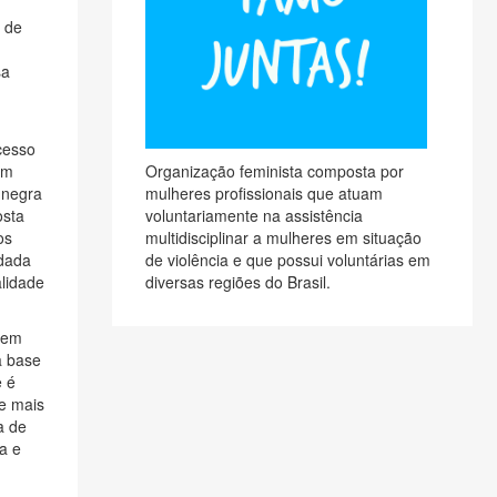
s de
sa
cesso
um
Organização feminista composta por
 negra
mulheres profissionais que atuam
osta
voluntariamente na assistência
os
multidisciplinar a mulheres em situação
 dada
de violência e que possui voluntárias em
lidade
diversas regiões do Brasil.
mem
a base
e é
e mais
a de
ta e