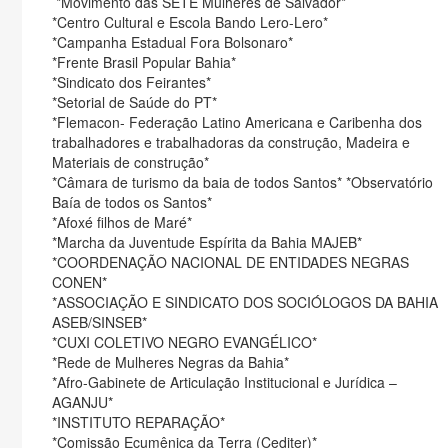
*Movimento das SETE Mulheres de Salvador*
*Centro Cultural e Escola Bando Lero-Lero*
*Campanha Estadual Fora Bolsonaro*
*Frente Brasil Popular Bahia*
*Sindicato dos Feirantes*
*Setorial de Saúde do PT*
*Flemacon- Federação Latino Americana e Caribenha dos
trabalhadores e trabalhadoras da construção, Madeira e
Materiais de construção*
*Câmara de turismo da baia de todos Santos* *Observatório
Baía de todos os Santos*
*Afoxé filhos de Maré*
*Marcha da Juventude Espírita da Bahia MAJEB*
*COORDENAÇÃO NACIONAL DE ENTIDADES NEGRAS
CONEN*
*ASSOCIAÇÃO E SINDICATO DOS SOCIÓLOGOS DA BAHIA
ASEB/SINSEB*
*CUXI COLETIVO NEGRO EVANGÉLICO*
*Rede de Mulheres Negras da Bahia*
*Afro-Gabinete de Articulação Institucional e Jurídica –
AGANJU*
*INSTITUTO REPARAÇÃO*
*Comissão Ecumênica da Terra (Cediter)*