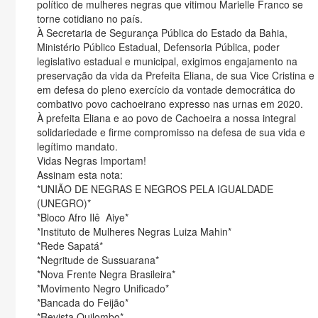
político de mulheres negras que vitimou Marielle Franco se
torne cotidiano no país.
À Secretaria de Segurança Pública do Estado da Bahia,
Ministério Público Estadual, Defensoria Pública, poder
legislativo estadual e municipal, exigimos engajamento na
preservação da vida da Prefeita Eliana, de sua Vice Cristina e
em defesa do pleno exercício da vontade democrática do
combativo povo cachoeirano expresso nas urnas em 2020.
À prefeita Eliana e ao povo de Cachoeira a nossa integral
solidariedade e firme compromisso na defesa de sua vida e
legítimo mandato.
Vidas Negras Importam!
Assinam esta nota:
*UNIÃO DE NEGRAS E NEGROS PELA IGUALDADE
(UNEGRO)*
*Bloco Afro Ilê Aiye*
*Instituto de Mulheres Negras Luiza Mahin*
*Rede Sapatá*
*Negritude de Sussuarana*
*Nova Frente Negra Brasileira*
*Movimento Negro Unificado*
*Bancada do Feijão*
*Revista Quilombo*