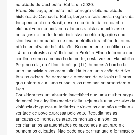
na cidade de Cachoeira- Bahia em 2020.
Eliana Gonzaga, primeira mulher negra eleita na cidade
histórica de Cachoeira-Bahia, berço da resistência negra e da
Independência do Brasil, desde o período da campanha
eleitoral vem denunciando ataques racistas, machistas e
ameaças de morte, tendo inclusive recebido ligações que
simulavam um barulho de uma metralhadora atirando, numa
nítida tentativa de intimidação. Recentemente, no último dia
14, em entrevista à rádio local, a Prefeita Eliana informou que
continua sendo ameaçada de morte, desta vez em via pública
Segundo ela, no último domingo (11), homens à bordo de
uma motocicleta tentaram intimidá-la em uma ação de drive-
thru na cidade. Ao perceber a presença de policiais militares
que notaram a atitude suspeita, os mesmos empreenderam
fuga.
Consideramos um absurdo inaceitável que uma mulher negra
democrática e legitimamente eleita, seja mais uma vez alvo d
violência de grupos autoritários e violentos que não aceitam a
vontade de povo expressa pelo voto. Repudiamos as
ameaças de mortes, os ataques racistas e misóginos,
conclamamos as autoridades competentes a apurarem e
punirem os culpados. Não podemos permitir que o feminicídio