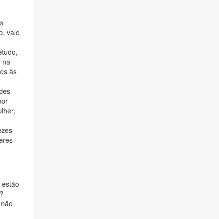
s
o, vale
etudo,
e na
es às
ades
por
lher,
ezes
eres
 estão
?
 não