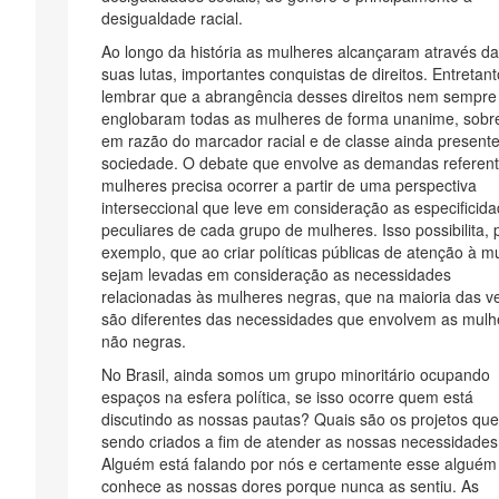
desigualdade racial.
Ao longo da história as mulheres alcançaram através da
suas lutas, importantes conquistas de direitos. Entretant
lembrar que a abrangência desses direitos nem sempre
englobaram todas as mulheres de forma unanime, sobr
em razão do marcador racial e de classe ainda present
sociedade. O debate que envolve as demandas referent
mulheres precisa ocorrer a partir de uma perspectiva
interseccional que leve em consideração as especificid
peculiares de cada grupo de mulheres. Isso possibilita, 
exemplo, que ao criar políticas públicas de atenção à mu
sejam levadas em consideração as necessidades
relacionadas às mulheres negras, que na maioria das v
são diferentes das necessidades que envolvem as mulh
não negras.
No Brasil, ainda somos um grupo minoritário ocupando
espaços na esfera política, se isso ocorre quem está
discutindo as nossas pautas? Quais são os projetos que
sendo criados a fim de atender as nossas necessidades
Alguém está falando por nós e certamente esse alguém
conhece as nossas dores porque nunca as sentiu. As