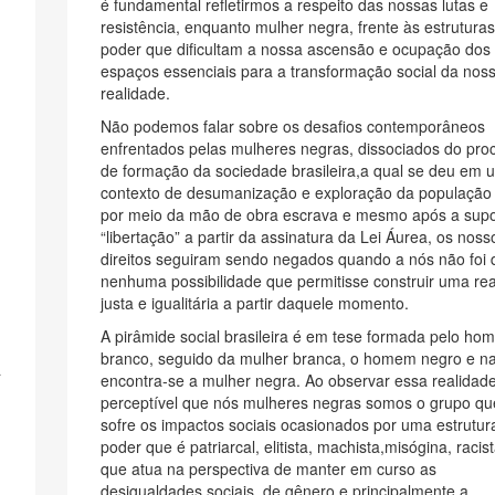
é fundamental refletirmos a respeito das nossas lutas e
resistência, enquanto mulher negra, frente às estrutura
poder que dificultam a nossa ascensão e ocupação dos
espaços essenciais para a transformação social da nos
realidade.
Não podemos falar sobre os desafios contemporâneos
enfrentados pelas mulheres negras, dissociados do pro
de formação da sociedade brasileira,a qual se deu em 
contexto de desumanização e exploração da população
.
por meio da mão de obra escrava e mesmo após a sup
“libertação” a partir da assinatura da Lei Áurea, os noss
direitos seguiram sendo negados quando a nós não foi
nenhuma possibilidade que permitisse construir uma rea
justa e igualitária a partir daquele momento.
A pirâmide social brasileira é em tese formada pelo ho
branco, seguido da mulher branca, o homem negro e n
a
encontra-se a mulher negra. Ao observar essa realidad
perceptível que nós mulheres negras somos o grupo qu
sofre os impactos sociais ocasionados por uma estrutur
poder que é patriarcal, elitista, machista,misógina, racis
que atua na perspectiva de manter em curso as
desigualdades sociais, de gênero e principalmente a