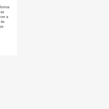
 fomos
 as
cer a
 às
dos