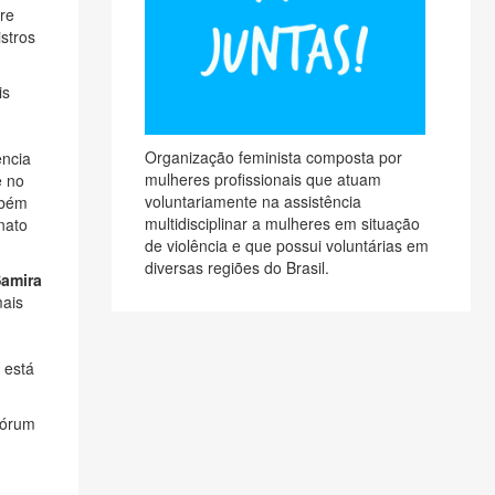
re
istros
is
Organização feminista composta por
ência
mulheres profissionais que atuam
e no
voluntariamente na assistência
mbém
multidisciplinar a mulheres em situação
nato
de violência e que possui voluntárias em
diversas regiões do Brasil.
amira
mais
 está
Fórum