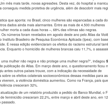
Um mês mais tarde, novas agressões. Desta vez, do hospital a manicu
ela conseguiu medida protetiva de urgência, além de descobrir mais reg
stica que aponta: no Brasil, cinco mulheres são espancadas a cada do
utros dados ainda mais alarmantes. Entre as mais de 4.500 mulheres
ulher morta a cada duas horas –, 68% das vítimas são negras.
 Os números foram revelados em agosto deste ano pelo Atlas da Viol
o Instituto Brasileiro de Pesquisa Econômica Aplicada (Ipea), com bas
úde. E nessa edição evidenciaram os efeitos do racismo estrutural ta
ência. Enquanto o homicídio de mulheres brancas caiu 11,7%, o assassi
m uma mulher não negra e não protege uma mulher negra?”, indagou
S
de publicação do Atlas. Em março deste ano, o questionamento ficou 
giu antes outros países trouxe, com a indicação da necessidade de
s sobre os efeitos colaterais socioeconômicos dessas medidas para as
 viverem, a violência doméstica aumentou. Como na França, país que
violência cresceram 32%.
atualização de um relatório produzido a pedido do Banco Mundial, o 
de feminicídio cresceram 22,2%, entre março e abril deste ano, em 12
o passado.