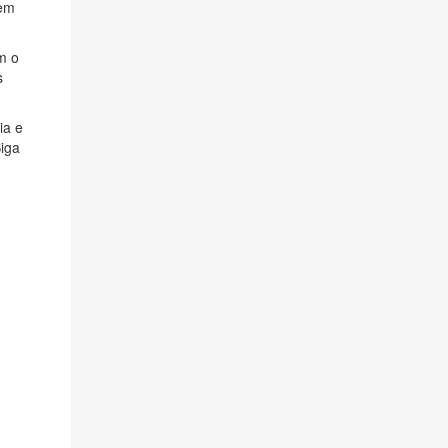
 em
m o
s
ia e
Siga