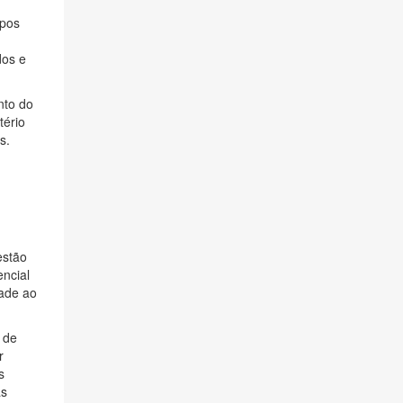
mpos
dos e
nto do
tério
s.
estão
ncial
dade ao
o de
r
s
as