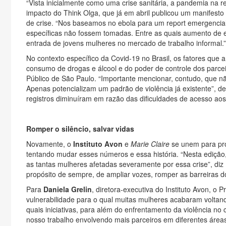
“Vista inicialmente como uma crise sanitária, a pandemia na r
impacto do Think Olga, que já em abril publicou um manifest
de crise. “Nos baseamos no ebola para um report emergencia
específicas não fossem tomadas. Entre as quais aumento de es
entrada de jovens mulheres no mercado de trabalho informal.”
No contexto específico da Covid-19 no Brasil, os fatores que
consumo de drogas e álcool e do poder de controle dos parcei
Público de São Paulo. “Importante mencionar, contudo, que n
Apenas potencializam um padrão de violência já existente”, d
registros diminuíram em razão das dificuldades de acesso aos 
Romper o silêncio, salvar vidas
Novamente, o
Instituto Avon
e
Marie Claire
se unem para p
tentando mudar esses números e essa história. “Nesta edição
as tantas mulheres afetadas severamente por essa crise”, diz
propósito de sempre, de ampliar vozes, romper as barreiras do 
Para
Daniela Grelin
, diretora-executiva do Instituto Avon, o 
vulnerabilidade para o qual muitas mulheres acabaram voltan
quais iniciativas, para além do enfrentamento da violência no
nosso trabalho envolvendo mais parceiros em diferentes área