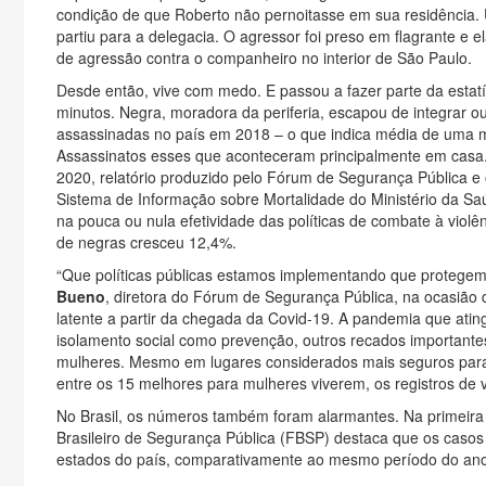
condição de que Roberto não pernoitasse em sua residência. 
partiu para a delegacia. O agressor foi preso em flagrante e 
de agressão contra o companheiro no interior de São Paulo.
Desde então, vive com medo. E passou a fazer parte da estatí
minutos. Negra, moradora da periferia, escapou de integrar o
assassinadas no país em 2018 – o que indica média de uma m
Assassinatos esses que aconteceram principalmente em casa.
2020, relatório produzido pelo Fórum de Segurança Pública e 
Sistema de Informação sobre Mortalidade do Ministério da Sa
na pouca ou nula efetividade das políticas de combate à viol
de negras cresceu 12,4%.
“Que políticas públicas estamos implementando que protege
Bueno
, diretora do Fórum de Segurança Pública, na ocasião 
latente a partir da chegada da Covid-19. A pandemia que atin
isolamento social como prevenção, outros recados importante
mulheres. Mesmo em lugares considerados mais seguros para
entre os 15 melhores para mulheres viverem, os registros de 
No Brasil, os números também foram alarmantes. Na primeira 
Brasileiro de Segurança Pública (FBSP) destaca que os casos 
estados do país, comparativamente ao mesmo período do an