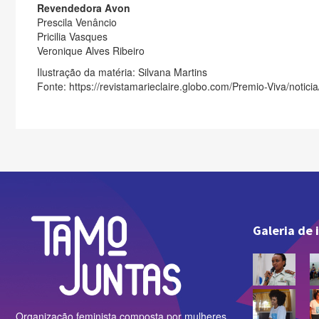
Revendedora Avon
Prescila Venâncio
Pricilia Vasques
Veronique Alves Ribeiro
Ilustração da matéria: Silvana Martins
Fonte: https://revistamarieclaire.globo.com/Premio-Viva/noti
Galeria de
Organização feminista composta por mulheres