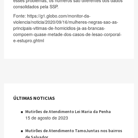
esses problemas, os números são diferentes dos dados
consolidados pela SSP.
Fonte: https://g1.globo.com/monitor-da-
violencia/noticia/2020/09/16/mulheres-negras-sao-as-
principais-vitimas-de-homicidios-ja-as-brancas-
compoem-quase-metade-dos-casos-de-lesao-corporal-
e-estupro.ghtml
ÚLTIMAS NOTICIAS
Mutirões de Atendimento Lei Maria da Penha
15 de agosto de 2023
Mutirões de Atendimento TamoJuntas nos bairros
de Salvador