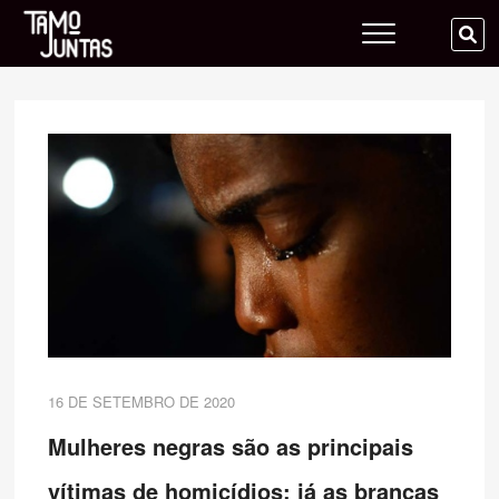
Skip
Tamo Juntas
to
SE
content
…
16 DE SETEMBRO DE 2020
Mulheres negras são as principais
vítimas de homicídios; já as brancas