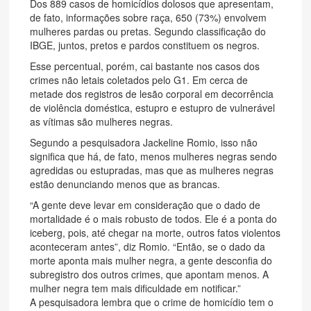
Dos 889 casos de homicídios dolosos que apresentam,
de fato, informações sobre raça, 650 (73%) envolvem
mulheres pardas ou pretas. Segundo classificação do
IBGE, juntos, pretos e pardos constituem os negros.
Esse percentual, porém, cai bastante nos casos dos
crimes não letais coletados pelo G1. Em cerca de
metade dos registros de lesão corporal em decorrência
de violência doméstica, estupro e estupro de vulnerável
as vítimas são mulheres negras.
Segundo a pesquisadora Jackeline Romio, isso não
significa que há, de fato, menos mulheres negras sendo
agredidas ou estupradas, mas que as mulheres negras
estão denunciando menos que as brancas.
“A gente deve levar em consideração que o dado de
mortalidade é o mais robusto de todos. Ele é a ponta do
iceberg, pois, até chegar na morte, outros fatos violentos
aconteceram antes”, diz Romio. “Então, se o dado da
morte aponta mais mulher negra, a gente desconfia do
subregistro dos outros crimes, que apontam menos. A
mulher negra tem mais dificuldade em notificar.”
A pesquisadora lembra que o crime de homicídio tem o