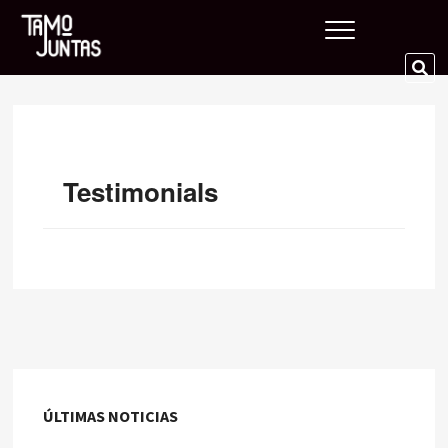
Skip
Tamo Juntas
to
content
SE
…
Testimonials
ÚLTIMAS NOTICIAS