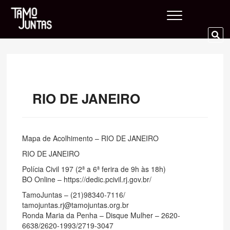
Skip
Tamo Juntas
to
content
SE
…
RIO DE JANEIRO
Mapa de Acolhimento – RIO DE JANEIRO
RIO DE JANEIRO
Polícia Civil 197 (2ª a 6ª ferira de 9h às 18h)
BO Online – https://dedic.pcivil.rj.gov.br/
TamoJuntas – (21)98340-7116/
tamojuntas.rj@tamojuntas.org.br
Ronda Maria da Penha – Disque Mulher – 2620-
6638/2620-1993/2719-3047