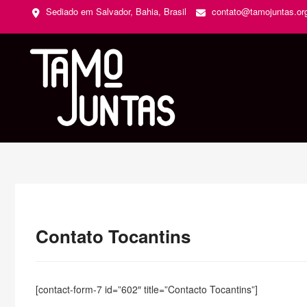
Skip
Sediado em Salvador, Bahia, Brasil
contato@tamojuntas.org
to
content
Tamo Jun
Contato Tocantins
[contact-form-7 id=”602″ title=”Contacto Tocantins”]