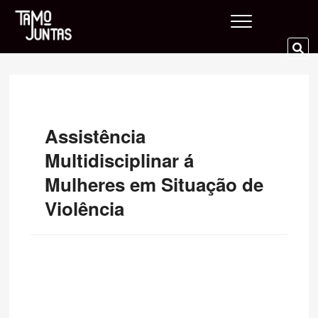
Skip
Tamo Juntas
to
content
SE
…
Assistência
Multidisciplinar á
Mulheres em Situação de
Violência